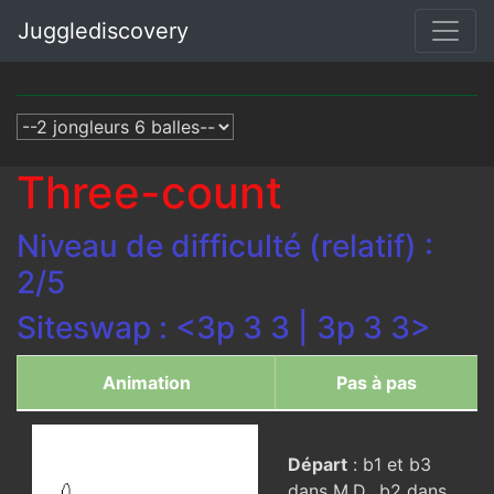
Jugglediscovery
Three-count
Niveau de difficulté (relatif) :
2/5
Siteswap : <3p 3 3 | 3p 3 3>
Animation
Pas à pas
Départ
: b1 et b3
dans M.D., b2 dans