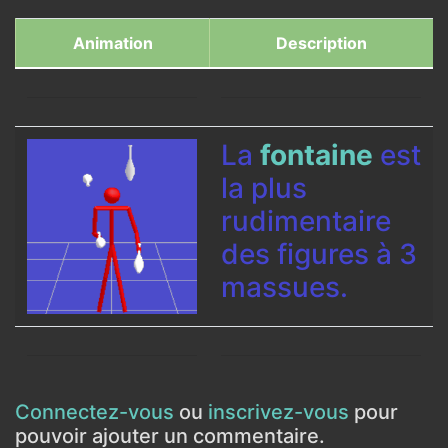
Animation
Description
La
fontaine
est
la plus
rudimentaire
des figures à 3
massues.
Connectez-vous
ou
inscrivez-vous
pour
pouvoir ajouter un commentaire.